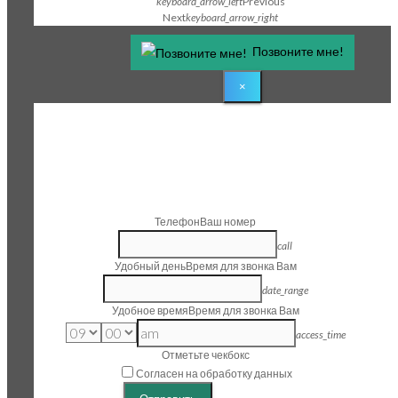
keyboard_arrow_left
Previous
Next
keyboard_arrow_right
Позвоните мне!
×
1
Step 1
Заказать звонок
Телефон
Ваш номер
call
Удобный день
Время для звонка Вам
date_range
Удобное время
Время для звонка Вам
access_time
Отметьте чекбокс
Согласен на обработку данных